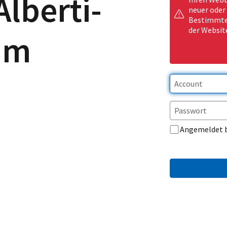
Alberti-
neuer oder
Bestimmte 
der Websit
um
Angemeldet 