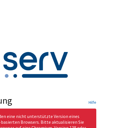
ung
Hilfe
den eine nicht unterstützte Version eines
asierten Browsers. Bitte aktualisieren Sie
rowser auf eine Chromium-Version 138 oder